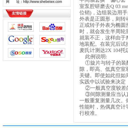
中间轴套换一偏心套
网 址：http://www.shebeiwx.com
室泵腔研磨去
Q
03 m
位销
)
，边组装边用手
友情链接
外表是正圆形，则转
正或转子外表为椭圆
时，就会发生半周轮
就装不正，这样由于
地装配。在装完后试
麦氏计测达
2X 104
托
此例说明
:
①
旋片与转子的装
隙，即高、低真空室
关键。即使如此但如
实践中以试验来决定
②
一般真空度较差
③
间隙测量应当认
一般重复测量几次。
性能时，热偶真空计
行校准。