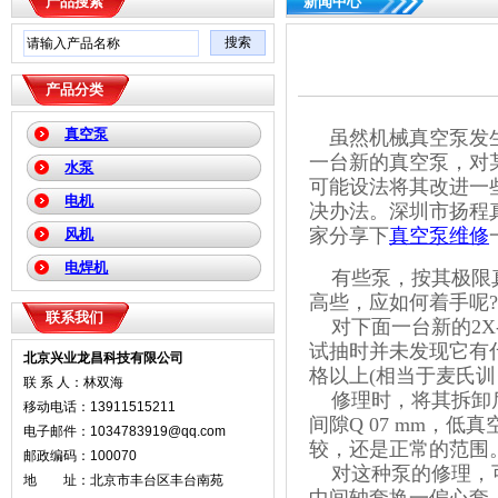
产品搜索
新闻中心
产品分类
真空泵
虽然机械真空泵发
一台新的真空泵，对
水泵
可能设法将其改进一
电机
决办法。深圳市扬程
家分享下
真空泵维修
风机
电焊机
有些泵，按其极限
高些，应如何着手呢
?
联系我们
对下面一台新的
2X
试抽时并未发现它有
北京兴业龙昌科技有限公司
格以上
(
相当于麦氏训
联 系 人：林双海
修理时，将其拆卸
移动电话：13911515211
间隙
Q
07 mm
，低真
电子邮件：1034783919@qq.com
较，还是正常的范围
邮政编码：100070
对这种泵的修理，
地 址：北京市丰台区丰台南苑